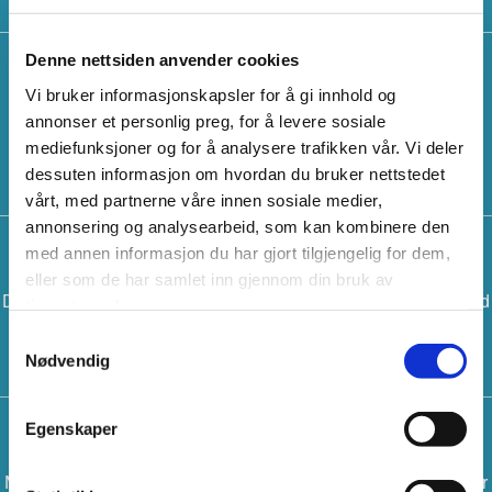
Snelle
Denne nettsiden anvender cookies
Vi bruker informasjonskapsler for å gi innhold og
PROFF2 Juksamaskin kommer med en innkapslet snelle som
annonser et personlig preg, for å levere sosiale
mediefunksjoner og for å analysere trafikken vår. Vi deler
beskytter og holder snøret på plass under fiske.
dessuten informasjon om hvordan du bruker nettstedet
vårt, med partnerne våre innen sosiale medier,
annonsering og analysearbeid, som kan kombinere den
15 kg
med annen informasjon du har gjort tilgjengelig for dem,
eller som de har samlet inn gjennom din bruk av
Dens robuste og kompakte aluminiumschassis, kombinert med
tjenestene deres.
lav vekt på bare 15kg, gjør denne maskinen perfekt for
Samtykkevalg
Nødvendig
profesjonelt yrkesbruk så vel som fritidsfiske.
Strøm
Egenskaper
Med sin kraftige børsteløse motor som er direktedrevet, oppnår