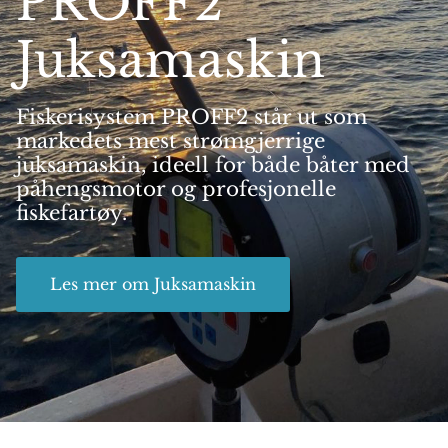
PROFF2
Juksamaskin
Fiskerisystem PROFF2 står ut som
markedets mest strømgjerrige
juksamaskin, ideell for både båter med
påhengsmotor og profesjonelle
fiskefartøy.
Les mer om Juksamaskin