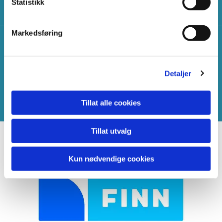
Statistikk
du lavt strømforbruk og minimalt vedlikehold.
Markedsføring
30 år
PROFF2 Juksamaskin produseres hos Fiskerisystem AS i
Detaljer
Vesterålen hvor vi har over 30 års erfaring med produksjon og
service av juksamaskiner.
Tillat alle cookies
Tillat utvalg
Se Finn Annonse.
Kun nødvendige cookies